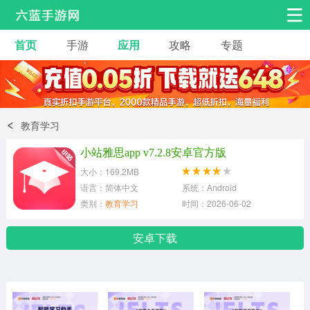
首页
手游
应用
攻略
专题
安卓手游
手游工具
热门手游
角色扮演
益智休闲
教育学习
动作射击
赛车飞行
策略卡牌
小站雅思app v7.2.8安卓官方版
冒险解谜
经营养成
音乐舞蹈
大小：169.2MB
语言：简体中文
系统：Android
类别：
教育学习
时间：2026-06-02
体育竞技
桌游棋牌
手游工具
安卓下载