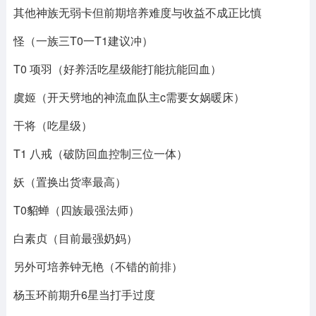
其他神族无弱卡但前期培养难度与收益不成正比慎
怪（一族三T0一T1建议冲）
T0 项羽（好养活吃星级能打能抗能回血）
虞姬（开天劈地的神流血队主c需要女娲暖床）
干将（吃星级）
T1 八戒（破防回血控制三位一体）
妖（置换出货率最高
）
T0貂蝉（四族最强法师）
白素贞（目前最强奶妈）
另外可培养钟无艳（不错的前排）
杨玉环前期升6星当打手过度