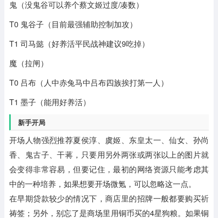
鬼
（
没鬼谷可以养个蔡文姬过度/凑数）
T0 鬼谷子（目前最强辅助控制加攻）
T1 司马懿（好养活平民战神建议9吃掉）
魔
（
拉闸
）
T0 吕布（人中赤兔马中吕布四族挨打第一人）
T1 墨子（能用好养活）
新手开局
开场人物强烈推荐夏侯淳、虞姬、东皇太一、仙女、孙尚
香、鬼古子、干蒋，只要用另外两张或两张以上的图片就
会变得非常容易，但要记住，最初的网络资源只能考虑其
中的一种培养，如果想要开场微氪，可以忽略这一点。
在早期贷款较少的情况下，商店里的招牌一般都要购买祈
祷签；另外，别忘了是商场里用铜币买的4星狗粮。如果铜