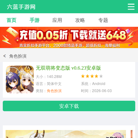
首页
手游
应用
攻略
专题
安卓手游
手游工具
热门手游
角色扮演
益智休闲
角色扮演
动作射击
赛车飞行
策略卡牌
无双萌将变态版 v0.6.23安卓版
冒险解谜
经营养成
音乐舞蹈
大小：140.28M
语言：简体中文
系统：Android
类别：
角色扮演
时间：2026-06-03
体育竞技
桌游棋牌
手游工具
安卓下载