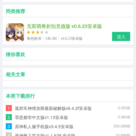
同类推荐
无双萌将折扣充值版 v0.6.23安卓版
进入
角色扮演
140.3M
v0.6.23安卓版
猜你喜欢
相关文章
本类下载排行
1
孤胆车神维加斯最新破解版v6.4.2f安卓版
2.05GB
2
罪恶都市中文版v1.13安卓版
0.98GB
3
原神私人服手机版v3.4.5安卓版
356.38MB
4
死神薇儿官方版v1.1.629 安卓版
19.99MB