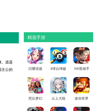
精选手游
爽。逍遥
闪耀优俊
8球台球破
300英雄手
国主公的
少女内置
解版[内置
机版
修改器
辅助线]
芭比梦幻
云上大陆
迷你世界
屋破解版
v2025最新
版