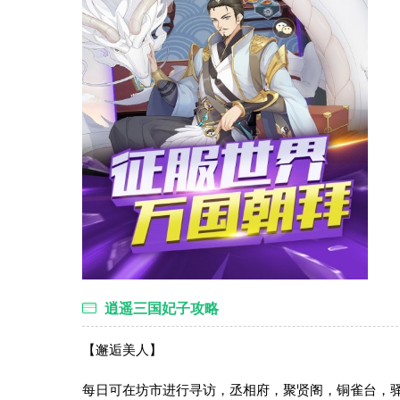
逍遥三国妃子攻略
【邂逅美人】
每日可在坊市进行寻访，丞相府，聚贤阁，铜雀台，