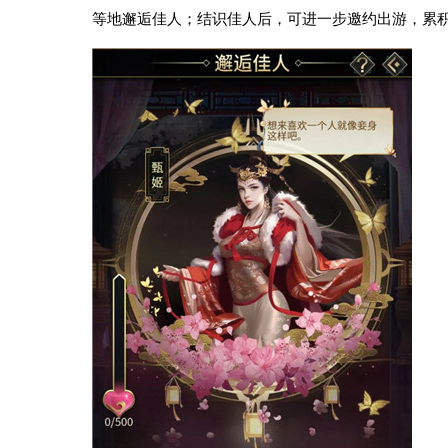
等地邂逅佳人；结识佳人后，可进一步邀约出游，累