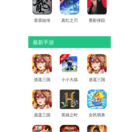
壹原始传
真红之刃
墨影侠踪
奇手游官
0.1折无限
2026手机
方版
充官方版
版
最新手游
逍遥三国
小小大战
逍遥三国
无限元宝
争解锁付
0.01折版
版 v2026
费版 v2.2
本 V2026
最新版
安卓版
安卓版
逍遥三国
英雄之时
全民萌兽
0.1折扣版
手机版
手机版
(变态服)
v1.0.0安
v1.0.1最