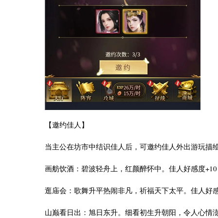
【邀约佳人】
当主公在坊市中结识佳人后，可邀约佳人外出游玩描
画舫饮酒：碧波轻舟上，红颜醉怀中。佳人好感度+10，
逛庙会：歌舞升平热闹非凡，祈福天下太平。佳人好感
山巅看日出：旭日东升。细看初生升朝阳，令人心情澎