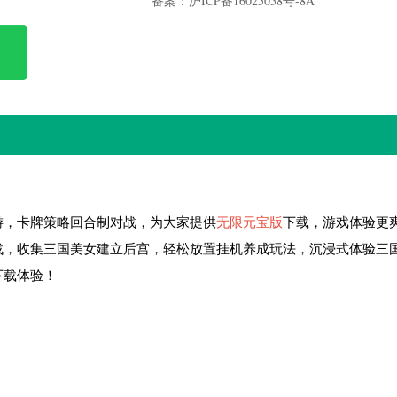
备案：沪ICP备16025058号-8A
游，卡牌策略回合制对战，为大家提供
无限元宝版
下载，游戏体验更
战，收集三国美女建立后宫，轻松放置挂机养成玩法，沉浸式体验三
下载体验！