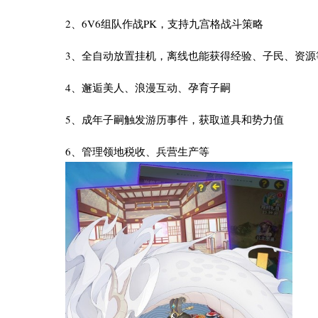
2、6V6组队作战PK，支持九宫格战斗策略
3、全自动放置挂机，离线也能获得经验、子民、资源
4、邂逅美人、浪漫互动、孕育子嗣
5、成年子嗣触发游历事件，获取道具和势力值
6、管理领地税收、兵营生产等