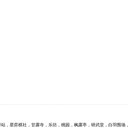
驿站，星弈棋社，甘露寺，乐坊，桃园，枫露亭，研武堂，白羽围场