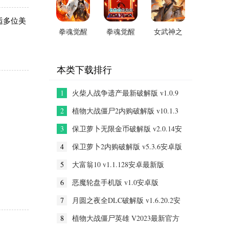
v2026安卓
卓版
新版
版
逅多位美
拳魂觉醒
拳魂觉醒
女武神之
无限金币
0.1折(开
剑0.05折
钻石版
局送全SP)
(青丘之
v2026最新
v1.0安卓
缘) v1.0安
本类下载排行
版
版
卓版
1
火柴人战争遗产最新破解版 v1.0.9
安卓版
2
植物大战僵尸2内购破解版 v10.1.3
安卓版
3
保卫萝卜无限金币破解版 v2.0.14安
卓版
4
保卫萝卜2内购破解版 v5.3.6安卓版
5
大富翁10 v1.1.128安卓最新版
6
恶魔轮盘手机版 v1.0安卓版
7
月圆之夜全DLC破解版 v1.6.20.2安
卓版
8
植物大战僵尸英雄 V2023最新官方
正版