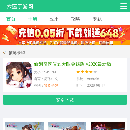
首页
手游
应用
攻略
专题
安卓手游
手游工具
热门手游
角色扮演
益智休闲
策略卡牌
动作射击
赛车飞行
策略卡牌
仙剑奇侠传五无限金钱版 v2026最新版
冒险解谜
经营养成
音乐舞蹈
大小：545.7M
语言：简体中文
系统：Android
类别：
策略卡牌
时间：2026-06-17
体育竞技
桌游棋牌
手游工具
安卓下载