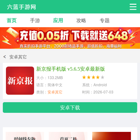
首页
手游
应用
攻略
专题
安卓手游
手游工具
热门手游
角色扮演
益智休闲
安卓其它
动作射击
赛车飞行
策略卡牌
新京报手机版 v5.6.5安卓最新版
冒险解谜
经营养成
音乐舞蹈
大小：133.2MB
语言：简体中文
系统：Android
类别：
安卓其它
时间：2026-07-03
体育竞技
桌游棋牌
手游工具
安卓下载