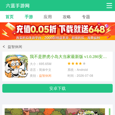
首页
手游
应用
攻略
专题
安卓手游
手游工具
热门手游
角色扮演
益智休闲
益智休闲
动作射击
赛车飞行
策略卡牌
我不是胖虎小岛大当家最新版 v1.0.286安卓版
冒险解谜
经营养成
音乐舞蹈
大小：695.65M
语言：简体中文
系统：Android
类别：
益智休闲
时间：2026-07-08
体育竞技
桌游棋牌
手游工具
安卓下载