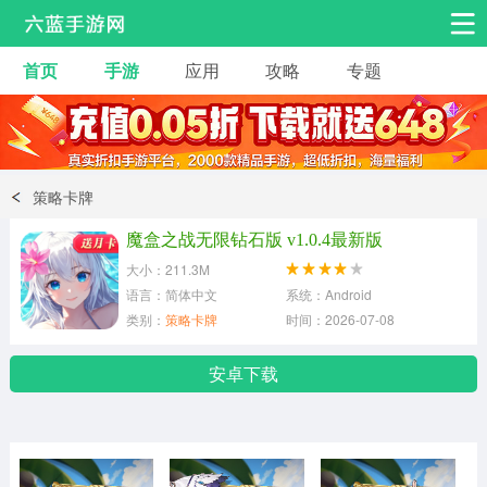
首页
手游
应用
攻略
专题
安卓手游
手游工具
热门手游
角色扮演
益智休闲
策略卡牌
动作射击
赛车飞行
策略卡牌
魔盒之战无限钻石版 v1.0.4最新版
冒险解谜
经营养成
音乐舞蹈
大小：211.3M
语言：简体中文
系统：Android
类别：
策略卡牌
时间：2026-07-08
体育竞技
桌游棋牌
手游工具
安卓下载