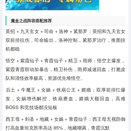
魔盒之战阵容搭配推荐
‌英招 + 九天玄女 + 司命 + 洛神 + 紧那罗‌：英招和九天玄女
双前排抗伤，司命输出，洛神控制，紧那罗治疗，推图挂
机都稳
‌悟空 + 紫霞仙子 + 青霞仙子 + 精卫 + 雨师‌：悟空主爆发，
紫霞青霞联动加暴击，精卫补伤，雨师减速回血，打脆皮
队和清怪效率极高，资源优先堆悟空。
‌后土 + 牛魔王 + 女娲 + 铁扇公主 + 嫦娥‌：双厚前排扛爆
发，女娲增伤解控，铁扇磨血，嫦娥大额回血，高难
BOSS 和竞技场都没短板
‌西王母 + 剑圣 + 地藏 + 女娲 + 青霞仙子‌：西王母无视防御
打高血量坦克胜率高达 85%，地藏嘲讽，青霞沉默