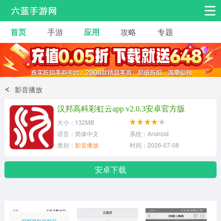
首页
手游
应用
攻略
专题
安卓手游
手游工具
热门手游
角色扮演
益智休闲
影音播放
动作射击
赛车飞行
策略卡牌
汉邦高科彩虹云app v2.0.3安卓官方版
冒险解谜
经营养成
音乐舞蹈
大小：132MB
语言：简体中文
系统：Android
类别：
影音播放
时间：2026-07-08
体育竞技
桌游棋牌
手游工具
安卓下载