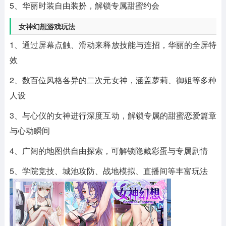
5、华丽时装自由装扮，解锁专属甜蜜约会
女神幻想游戏玩法
1、通过屏幕点触、滑动来释放技能与连招，华丽的全屏特
效
2、数百位风格各异的二次元女神，涵盖萝莉、御姐等多种
人设
3、与心仪的女神进行深度互动，解锁专属的甜蜜恋爱篇章
与心动瞬间
4、广阔的地图供自由探索，可解锁隐藏彩蛋与专属剧情
5、学院竞技、城池攻防、战地模拟、直播间等丰富玩法