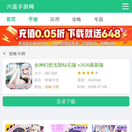
首页
手游
应用
攻略
专题
安卓手游
手游工具
热门手游
角色扮演
益智休闲
策略卡牌
动作射击
赛车飞行
策略卡牌
女神幻想无限钻石版 v2026最新版
冒险解谜
经营养成
音乐舞蹈
大小：687.5M
语言：简体中文
系统：Android
类别：
策略卡牌
时间：2026-07-08
体育竞技
桌游棋牌
手游工具
安卓下载