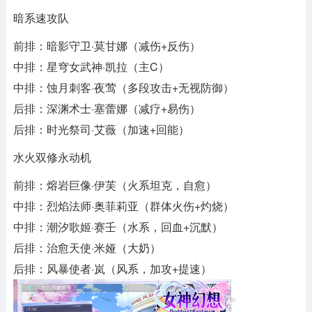
暗系速攻队
前排：暗影守卫·莫甘娜（减伤+反伤）
中排：星穹女武神·凯拉（主C）
中排：蚀月刺客·夜莺（多段攻击+无视防御）
后排：深渊术士·塞蕾娜（减疗+易伤）
后排：时光祭司·艾薇（加速+回能）
水火双修永动机
前排：熔岩巨像·伊芙（火系坦克，自愈）
中排：烈焰法师·奥菲莉亚（群体火伤+灼烧）
中排：潮汐歌姬·赛壬（水系，回血+沉默）
后排：治愈天使·米娅（大奶）
后排：风暴使者·岚（风系，加攻+提速）