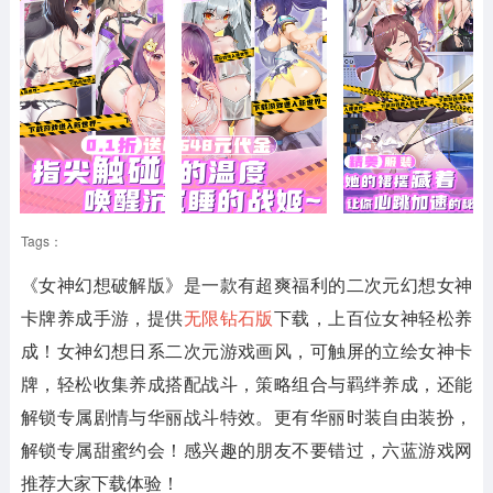
Tags：
《女神幻想破解版》
是一款有超爽福利的二次元幻想女神
卡牌养成手游，提供
无限钻石版
下载，上百位女神轻松养
成！女神幻想日系二次元游戏画风，可触屏的立绘女神卡
牌，轻松收集养成搭配战斗，策略组合与羁绊养成，还能
解锁专属剧情与华丽战斗特效。更有华丽时装自由装扮，
解锁专属甜蜜约会！感兴趣的朋友不要错过，六蓝游戏网
推荐大家下载体验！