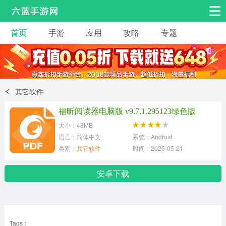
首页
手游
应用
攻略
专题
安卓手游
手游工具
热门手游
角色扮演
益智休闲
其它软件
动作射击
赛车飞行
策略卡牌
福昕阅读器电脑版 v9.7.1.295123绿色版
冒险解谜
经营养成
音乐舞蹈
大小：48MB
语言：简体中文
系统：Android
类别：
其它软件
时间：2026-05-21
体育竞技
桌游棋牌
手游工具
安卓下载
Tags：