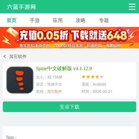
首页
手游
应用
攻略
专题
安卓手游
手游工具
热门手游
角色扮演
益智休闲
其它软件
动作射击
赛车飞行
策略卡牌
Spine中文破解版 v4.1.12.9
冒险解谜
经营养成
音乐舞蹈
大小：45.15MB
语言：简体中文
系统：Android
类别：
其它软件
时间：2026-05-21
体育竞技
桌游棋牌
手游工具
安卓下载
Tags：