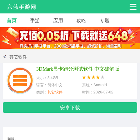
首页
手游
应用
攻略
专题
安卓手游
手游工具
热门手游
角色扮演
益智休闲
其它软件
动作射击
赛车飞行
策略卡牌
3DMark显卡跑分测试软件 中文破解版
冒险解谜
经营养成
音乐舞蹈
大小：3.4GB
语言：简体中文
系统：Android
类别：
其它软件
时间：2026-07-02
体育竞技
桌游棋牌
手游工具
安卓下载
Tags：