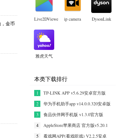
卓版
Live2DViewerEX(手
ip camera
DysonLink
励，金币
摄像头手
app
机动态桌
v6.4.26240
机客户端
面)
安卓最新
v29.0.9安
v26.2.142
版
安卓最新
卓版
版
雅虎天气
app
v1.64.1安
卓官方版
本类下载排行
1
TP-LINK APP v5.6.29安卓官方版
2
华为手机助手app v14.0.0.320安卓版
3
食品伙伴网手机版 v1.3.0官方版
4
AppleStore苹果商店 官方版v5.20.1
5
看戏网APP(看戏听戏) V2.2.5安卓