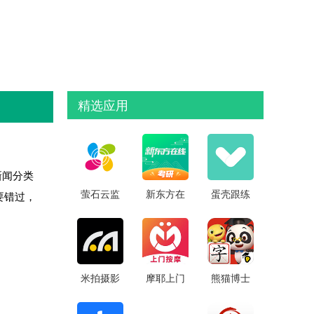
精选应用
新闻分类
萤石云监
新东方在
蛋壳跟练
要错过，
控手机版
线教育平
(塑身训
台
练)
米拍摄影
摩耶上门
熊猫博士
APP
按摩APP
识字破解
永久会员