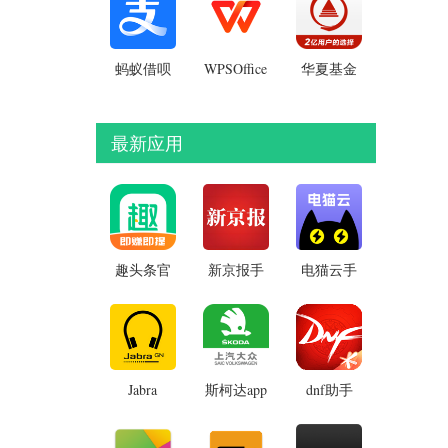
版
蚂蚁借呗
WPSOffice
华夏基金
免费破解
贷款APP
管家官方
版
正版
最新应用
趣头条官
新京报手
电猫云手
方正版
机版
机app
v3.20.94
v5.6.5安
v1.3.4安
最新版
卓最新版
卓官方版
Jabra
斯柯达app
dnf助手
Sound+
v2.0.20安
app
v5.21.0.0.11448
v4.11.0安
卓版
安卓版