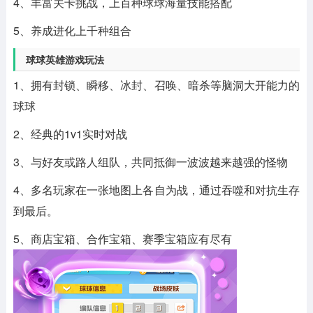
4、丰富关卡挑战，上百种球球海量技能搭配
5、养成进化上千种组合
球球英雄游戏玩法
1、拥有封锁、瞬移、冰封、召唤、暗杀等脑洞大开能力的
球球
2、经典的1v1实时对战
3、与好友或路人组队，共同抵御一波波越来越强的怪物
4、多名玩家在一张地图上各自为战，通过吞噬和对抗生存
到最后。
5、商店宝箱、合作宝箱、赛季宝箱应有尽有