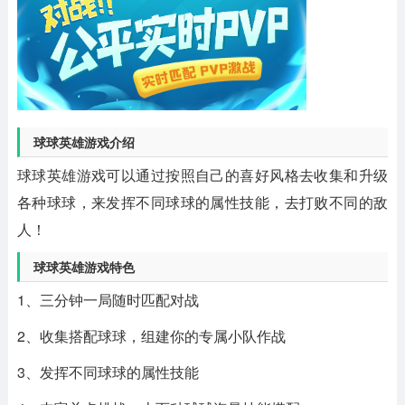
球球英雄游戏介绍
球球英雄游戏可以通过按照自己的喜好风格去收集和升级
各种球球，来发挥不同球球的属性技能，去打败不同的敌
人！
球球英雄游戏特色
1、三分钟一局随时匹配对战
2、收集搭配球球，组建你的专属小队作战
3、发挥不同球球的属性技能