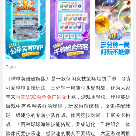
Tags：
《球球英雄破解版》
是一款休闲竞技策略塔防手游，Q萌
可爱球球竞技玩法，三分钟一局随时匹配对战，还为大家
带来
内置MOD菜单免广告版
下载，游戏更轻松。球球英雄
游戏中有各种各样的球球，玩家扮演统领，收集搭配球
球，组建你的专属小队作战。休闲竞技对局，丰富关卡挑
战，上百种球球海量技能搭配，养成进化上千种组合，体
验休闲竞技乐趣！感兴趣的朋友不要错过，六蓝游戏网推