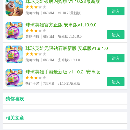
球球英雄破解内购版 v1.10.22最新版
进入
策略卡牌
660.8M
v1.10.22最新版
球球英雄官方正版 安卓版v1.10.9.0
进入
策略卡牌
688.5M
安卓版v1.10.9.0
球球英雄无限钻石最新版 安卓版v1.9.1.0
进入
策略卡牌
688.5M
安卓版v1.9.1.0
球球英雄手游最新版 v1.10.21安卓版
进入
热门手游
737MB
v1.10.21安卓版
猜你喜欢
相关文章