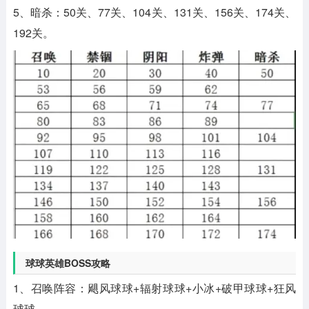
5、暗杀：50关、77关、104关、131关、156关、174关、
192关。
球球英雄BOSS攻略
1、召唤阵容：飓风球球+辐射球球+小冰+破甲球球+狂风
球球。