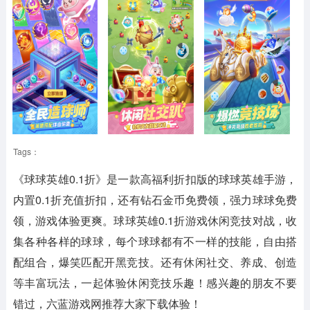
Tags：
《球球英雄0.1折》是一款高福利折扣版的球球英雄手游，
内置0.1折充值折扣，还有钻石金币免费领，强力球球免费
领，游戏体验更爽。球球英雄0.1折游戏休闲竞技对战，收
集各种各样的球球，每个球球都有不一样的技能，自由搭
配组合，爆笑匹配开黑竞技。还有休闲社交、养成、创造
等丰富玩法，一起体验休闲竞技乐趣！感兴趣的朋友不要
错过，六蓝游戏网推荐大家下载体验！