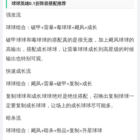
球球英雄0.1折阵容搭配推荐
强攻流
球球组合：破甲+雷暴+毒球球+飓风+成长
破甲球球和毒球球的搭配真的是很无敌，加上飓风球球的
高输出，搭配成长球球，让雷暴球球成长到高星级的时候
输出也特别可观。
快速成长流
球球组合：飓风+雷暴+破甲+复制+成长
复制球球和成长球球绝对是绝佳搭配，召唤出复制球球一
定要复制成长球球，让场上的成长球球尽可能多。
暗杀流
球球组合：飓风+暗杀+祭品+复制+升星球球