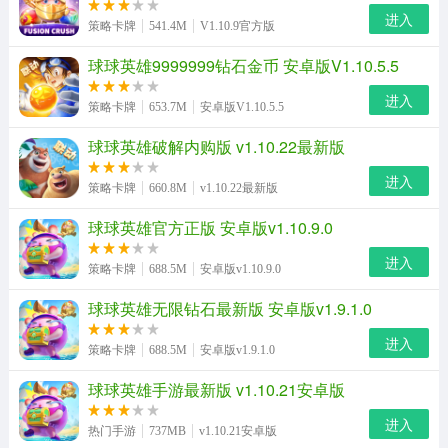
进入
策略卡牌
541.4M
V1.10.9官方版
球球英雄9999999钻石金币 安卓版V1.10.5.5
进入
策略卡牌
653.7M
安卓版V1.10.5.5
球球英雄破解内购版 v1.10.22最新版
进入
策略卡牌
660.8M
v1.10.22最新版
球球英雄官方正版 安卓版v1.10.9.0
进入
策略卡牌
688.5M
安卓版v1.10.9.0
球球英雄无限钻石最新版 安卓版v1.9.1.0
进入
策略卡牌
688.5M
安卓版v1.9.1.0
球球英雄手游最新版 v1.10.21安卓版
进入
热门手游
737MB
v1.10.21安卓版