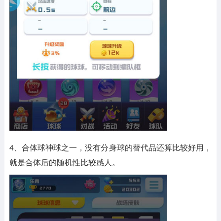
4、合体球神球之一，没有分身球的替代品还算比较好用，
就是合体后的随机性比较感人。