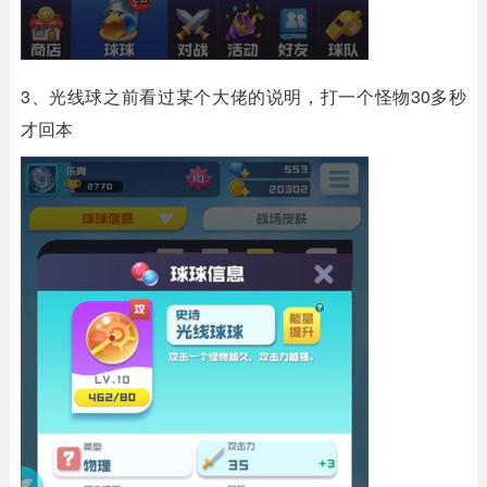
3、光线球之前看过某个大佬的说明，打一个怪物30多秒
才回本