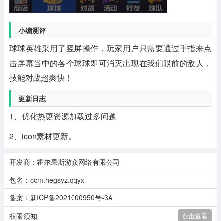
小编测评
球球英雄采用了竖屏操作，玩家用户只需要通过手指来点
击屏幕当中的各个球球即可消灭出现在我们眼前的敌人，
技能对战超爽快！
更新日志
1、优化热更资源加载过多问题
2、icon素材更新。
开发商：霍尔果斯游众网络有限公司
包名：com.hegsyz.qqyx
备案：新ICP备2021000950号-3A
权限须知
点击查看