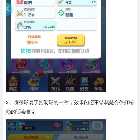
2、瞬移球属于控制球的一种，效果的还不错就是合作打辅
助的话会自卑