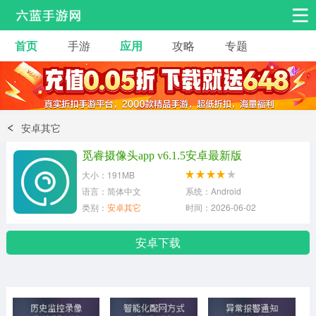
首页
手游
应用
攻略
专题
安卓手游
手游工具
热门手游
角色扮演
益智休闲
安卓其它
动作射击
赛车飞行
策略卡牌
觅睿摄像头app v6.1.5安卓最新版
冒险解谜
经营养成
音乐舞蹈
大小：191MB
语言：简体中文
系统：Android
类别：
安卓其它
时间：2026-06-02
体育竞技
桌游棋牌
手游工具
安卓下载