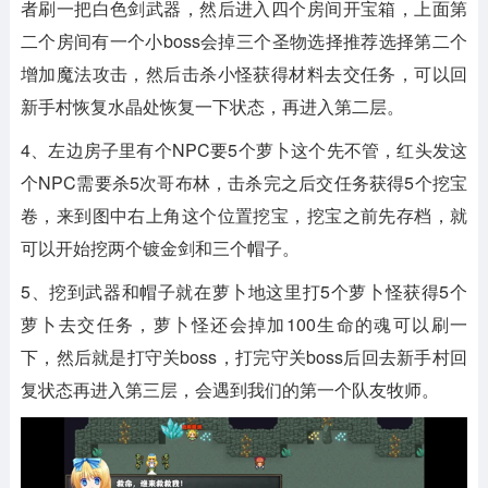
者刷一把白色剑武器，然后进入四个房间开宝箱，上面第
二个房间有一个小boss会掉三个圣物选择推荐选择第二个
增加魔法攻击，然后击杀小怪获得材料去交任务，可以回
新手村恢复水晶处恢复一下状态，再进入第二层。
4、左边房子里有个NPC要5个萝卜这个先不管，红头发这
个NPC需要杀5次哥布林，击杀完之后交任务获得5个挖宝
卷，来到图中右上角这个位置挖宝，挖宝之前先存档，就
可以开始挖两个镀金剑和三个帽子。
5、挖到武器和帽子就在萝卜地这里打5个萝卜怪获得5个
萝卜去交任务，萝卜怪还会掉加100生命的魂可以刷一
下，然后就是打守关boss，打完守关boss后回去新手村回
复状态再进入第三层，会遇到我们的第一个队友牧师。