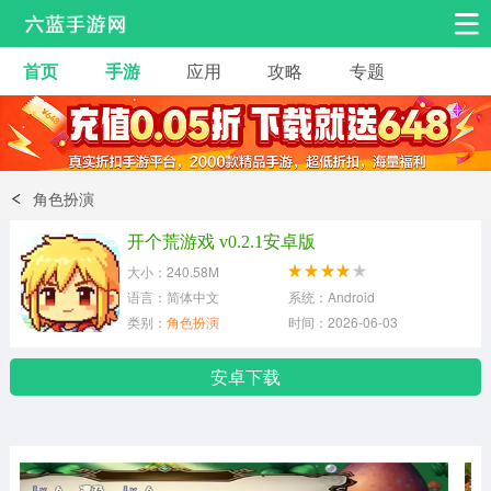
首页
手游
应用
攻略
专题
安卓手游
手游工具
热门手游
角色扮演
益智休闲
角色扮演
动作射击
赛车飞行
策略卡牌
开个荒游戏 v0.2.1安卓版
冒险解谜
经营养成
音乐舞蹈
大小：240.58M
语言：简体中文
系统：Android
类别：
角色扮演
时间：2026-06-03
体育竞技
桌游棋牌
手游工具
安卓下载