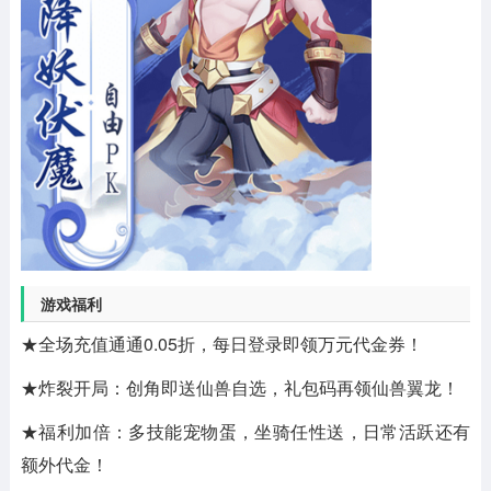
游戏福利
★全场充值通通0.05折，每日登录即领万元代金券！
★炸裂开局：创角即送仙兽自选，礼包码再领仙兽翼龙！
★福利加倍：多技能宠物蛋，坐骑任性送，日常活跃还有
额外代金！