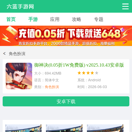
首页
手游
应用
攻略
专题
安卓手游
手游工具
热门手游
角色扮演
益智休闲
角色扮演
动作射击
赛车飞行
策略卡牌
御神决(0.05折1W免费版) v2025.10.43安卓版
冒险解谜
经营养成
音乐舞蹈
大小：694.42MB
语言：简体中文
系统：Android
类别：
角色扮演
时间：2026-06-03
体育竞技
桌游棋牌
手游工具
安卓下载