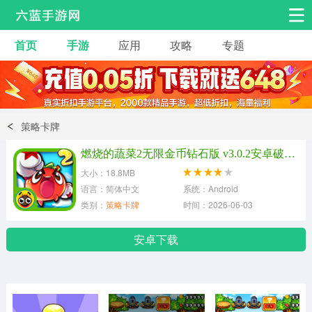
首页
手游
应用
攻略
专题
安卓手游
手游工具
热门手游
角色扮演
益智休闲
策略卡牌
动作射击
赛车飞行
策略卡牌
燃烧的蔬菜2无限金币钻石版 v3.0.2安卓破解版
冒险解谜
经营养成
音乐舞蹈
大小：18.8MB
语言：简体中文
系统：Android
类别：
策略卡牌
时间：2026-06-03
体育竞技
桌游棋牌
手游工具
安卓下载