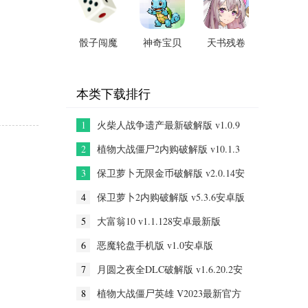
v0.43.0最
安卓版
安卓版
新版
骰子闯魔
神奇宝贝
天书残卷
城Steam安
复刻手游
(精灵降
卓移植
v1.0.148
世) 官方
安卓中文
v0.0.1安
版v1.0
本类下载排行
版
卓版
1
火柴人战争遗产最新破解版 v1.0.9
安卓版
2
植物大战僵尸2内购破解版 v10.1.3
安卓版
3
保卫萝卜无限金币破解版 v2.0.14安
卓版
4
保卫萝卜2内购破解版 v5.3.6安卓版
5
大富翁10 v1.1.128安卓最新版
6
恶魔轮盘手机版 v1.0安卓版
7
月圆之夜全DLC破解版 v1.6.20.2安
卓版
8
植物大战僵尸英雄 V2023最新官方
正版