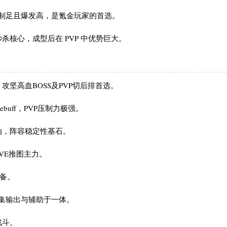
)，控制足且爆发高，是氪金玩家的首选。
杀核心，成型后在 PVP 中优势巨大。
攻坚高血BOSS及PVP切后排首选。
uff，PVP压制力极强。
，阵容稳定性基石。‌‌
VE推图主力。
兼备。
，集输出与辅助于一体。
。‌‌