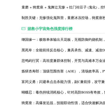
童磨 + 猗窝座 + 鬼舞辻无惨 + 灶门祢豆子 (鬼化
‌制胜关键‌：无惨强化鬼阵营，童磨冰冻控场，猗窝座秒
拯救小宇宙角色强度排行榜
继国缘一‌：极致单体输出天花板，无视防御灼烧机制，
‌黑死牟‌：全能前排反击核心，兼具承伤、减速、减攻Deb
‌悲鸣屿行冥‌：高坦度兼群体控制，开荒与高难本万金油
‌炼狱杏寿郎‌：顶级范围伤害（AOE），清场效率高，P
‌富冈义勇：闪避单点击杀能力强，副C兼前排，攻守
‌蝴蝶忍‌：毒伤持续消耗核心，针对高防BOSS有奇效
‌猗窝座‌：高爆发近战，技能联动性强，适合快速解决战斗