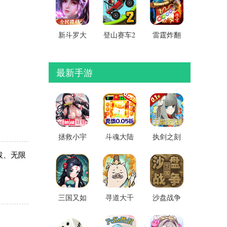
录)
购版公益
版
新斗罗大
登山赛车2
雷霆炸翻
陆GM无
内置MOD
天追云沉
限代金券
作弊菜单
默传奇
版
最新手游
拯救小宇
斗魂大陆
执剑之刻
宙0.1折无
0.05折扣
0.1折扣服
拔、无限
限代金券
版 v1.0安
v2.6.0官
版 v2026
卓版
方版
最新版
三国又如
寻道大千
沙盘战争
何无限体
GM后台
三国移动
力版
版 v3.9.00
版 v1.37.2