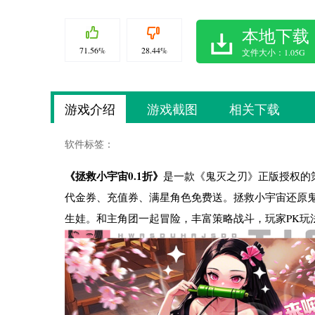
本地下载
71.56%
28.44%
文件大小：1.05G
游戏介绍
游戏截图
相关下载
软件标签：
《拯救小宇宙0.1折》
是一款《鬼灭之刃》正版授权的
代金券、充值券、满星角色免费送。拯救小宇宙还原
生娃。和主角团一起冒险，丰富策略战斗，玩家PK玩