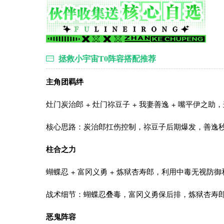
拯救小宇宙T0阵容搭配推荐
‌主角团羁绊‌‌‌‌
灶门炭治郎 + 灶门祢豆子 + 我妻善逸 + 嘴平伊
‌核心思路‌：炭治郎扛伤控制，祢豆子后期爆发，善
‌柱合之力‌‌‌‌
蝴蝶忍 + 富冈义勇 + 炼狱杏寿郎，利用中毒无视防御
‌战术细节‌：蝴蝶忍叠毒，富冈义勇保后排，炼狱杏
‌恶鬼阵容‌‌‌‌