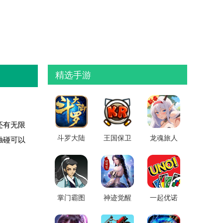
精选手游
还有无限
斗罗大陆
王国保卫
龙魂旅人
触碰可以
H5无限钻
战CT移植
无限币破
石无限金
魔改破解
解版
币版
版
掌门霸图
神迹觉醒
一起优诺
无限资源
内置菜单
99999无限
版(免登
破解版
钻石版内