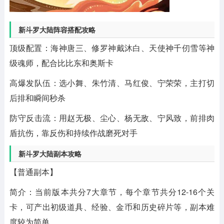
新斗罗大陆阵容搭配攻略
顶级配置‌：海神唐三、修罗神戴沐白、天使神千仞雪等神
级魂师，配合比比东和奥斯卡
‌高爆发队伍‌：选小舞、朱竹清、马红俊、宁荣荣，主打切
后排和瞬间秒杀
‌防守反击流‌：用赵无极、尘心、杨无敌、宁风致，前排肉
盾抗伤，靠反伤和持续作战磨死对手
新斗罗大陆副本攻略
【普通副本】
简介：当前版本共分7大章节，每个章节共分12-16个关
卡，可产出初级道具、经验、金币和历史碎片等，副本难
度较为简单