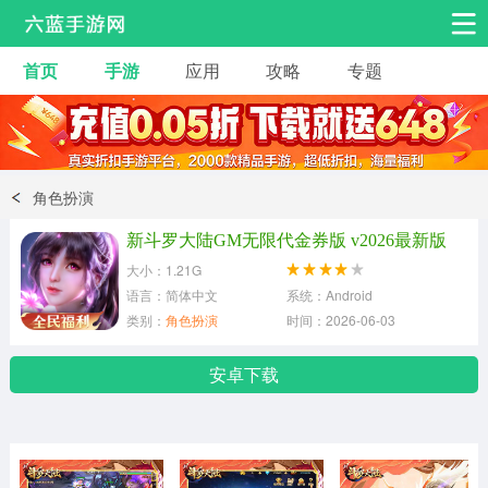
首页
手游
应用
攻略
专题
安卓手游
手游工具
热门手游
角色扮演
益智休闲
角色扮演
动作射击
赛车飞行
策略卡牌
新斗罗大陆GM无限代金券版 v2026最新版
冒险解谜
经营养成
音乐舞蹈
大小：1.21G
语言：简体中文
系统：Android
类别：
角色扮演
时间：2026-06-03
体育竞技
桌游棋牌
手游工具
安卓下载