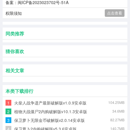
备案：闽ICP备2023023702号-51A
权限须知
点击查看
同类推荐
猜你喜欢
相关文章
本类下载排行
1
火柴人战争遗产最新破解版v1.0.9安卓版
104.25MB
2
植物大战僵尸2内购破解版v10.1.3安卓版
34.6MB
3
保卫萝卜无限金币破解版v2.0.14安卓版
82.27MB
4
保卫萝卜2内购破解版v5.3.6安卓版
140.7MB