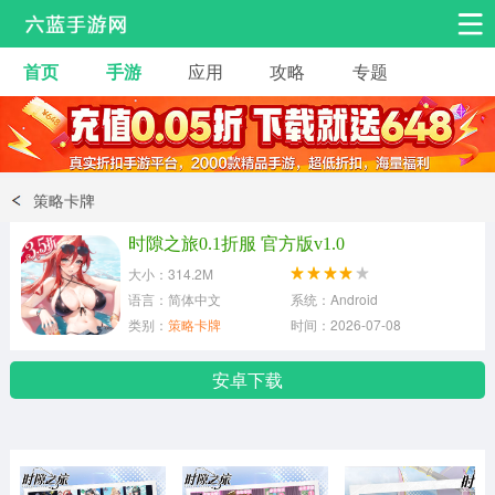
首页
手游
应用
攻略
专题
安卓手游
手游工具
热门手游
角色扮演
益智休闲
策略卡牌
动作射击
赛车飞行
策略卡牌
时隙之旅0.1折服 官方版v1.0
冒险解谜
经营养成
音乐舞蹈
大小：314.2M
语言：简体中文
系统：Android
类别：
策略卡牌
时间：2026-07-08
体育竞技
桌游棋牌
手游工具
安卓下载