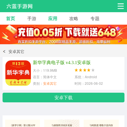
首页
手游
应用
攻略
专题
安卓手游
手游工具
热门手游
角色扮演
益智休闲
安卓其它
动作射击
赛车飞行
策略卡牌
新华字典电子版 v4.3.1安卓版
冒险解谜
经营养成
音乐舞蹈
大小：119.9MB
语言：简体中文
系统：Android
类别：
安卓其它
时间：2026-06-02
体育竞技
桌游棋牌
手游工具
安卓下载