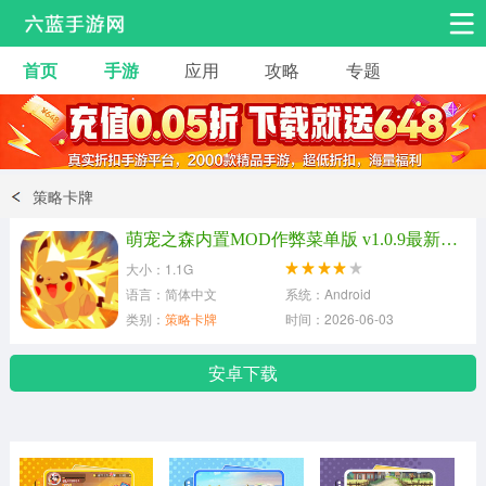
首页
手游
应用
攻略
专题
安卓手游
手游工具
热门手游
角色扮演
益智休闲
策略卡牌
动作射击
赛车飞行
策略卡牌
萌宠之森内置MOD作弊菜单版 v1.0.9最新版本
冒险解谜
经营养成
音乐舞蹈
大小：1.1G
语言：简体中文
系统：Android
类别：
策略卡牌
时间：2026-06-03
体育竞技
桌游棋牌
手游工具
安卓下载