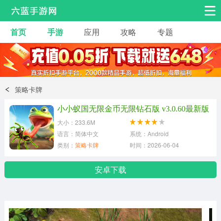
首页
手游
应用
攻略
专题
安卓手游
手游工具
热门手游
角色扮演
益智休闲
策略卡牌
动作射击
赛车飞行
策略卡牌
小小蚁国无限金币无限钻石版 v3.0.60最新版
冒险解谜
经营养成
音乐舞蹈
大小：233.6M
语言：简体中文
系统：Android
类别：
策略卡牌
时间：2026-06-04
体育竞技
桌游棋牌
手游工具
安卓下载