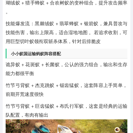
瑚绒蚁 + 猎手蜂蚁 + 合欢树蚁‌的变种组合，提升攻击频率
。
‌技能爆发流‌：‌黑棘绒蚁 + 翡翠蜂蚁 + 银箭蚁‌，兼具普攻与
技能伤害，输出上限高，适合湿地地图 。若追求收割，可
用‌巨型切叶蚁‌领衔双斩杀体系，针对后排脆皮
小小蚁国运输蚂蚁阵容搭配
诡异蚁 + 花斑蚁 + 长菌蚁‌，公认的强力组合，输出和生存
能力都很平衡
竹节弓背蚁 + 杰克跳蚁 + 锯齿猛蚁‌，这套阵容上手简单，
前期开荒速度很快
‌竹节弓背蚁 + 巨齿猛蚁 + 布氏行军蚁‌，这套是经典的运输
队配置，有肉有输出