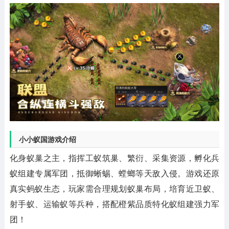
小小蚁国游戏介绍
化身蚁巢之主，指挥工蚁筑巢、繁衍、采集资源，孵化兵
蚁组建专属军团，抵御蜥蜴、螳螂等天敌入侵。游戏还原
真实蚂蚁生态，玩家需合理规划蚁巢布局，培育近卫蚁、
射手蚁、运输蚁等兵种，搭配橙紫品质特化蚁组建强力军
团！