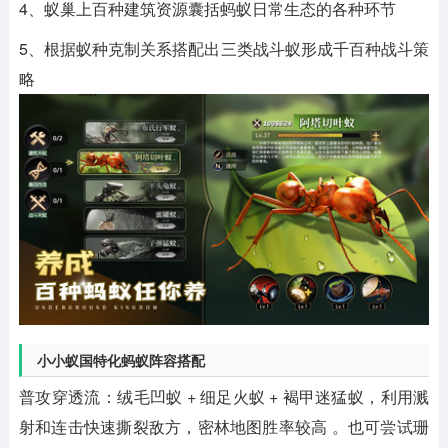
4、蚁巢上百种建筑资源囊括蚂蚁日常生态的各种环节
5、根据蚁种克制关系搭配出三类战斗蚁形成千百种战斗策
略
小小蚁国特化蚂蚁阵容搭配
‌普攻穿透流‌：‌绒毛凹蚁 + 细足火蚁 + 褐甲迷猛蚁‌，利用溅
射和连击快速撕裂敌方，密林地图胜率较高 。也可尝试‌珊