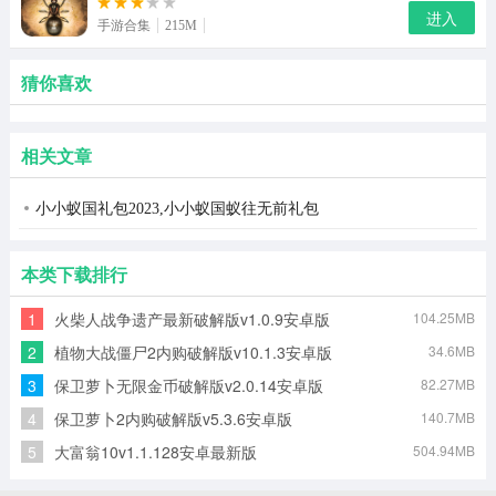
进入
手游合集
215M
猜你喜欢
相关文章
小小蚁国礼包2023,小小蚁国蚁往无前礼包
本类下载排行
1
火柴人战争遗产最新破解版v1.0.9安卓版
104.25MB
2
植物大战僵尸2内购破解版v10.1.3安卓版
34.6MB
3
保卫萝卜无限金币破解版v2.0.14安卓版
82.27MB
4
保卫萝卜2内购破解版v5.3.6安卓版
140.7MB
5
大富翁10v1.1.128安卓最新版
504.94MB