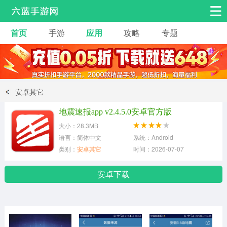
首页
手游
应用
攻略
专题
安卓手游
手游工具
热门手游
角色扮演
益智休闲
安卓其它
动作射击
赛车飞行
策略卡牌
地震速报app v2.4.5.0安卓官方版
冒险解谜
经营养成
音乐舞蹈
大小：28.3MB
语言：简体中文
系统：Android
类别：
安卓其它
时间：2026-07-07
体育竞技
桌游棋牌
手游工具
安卓下载