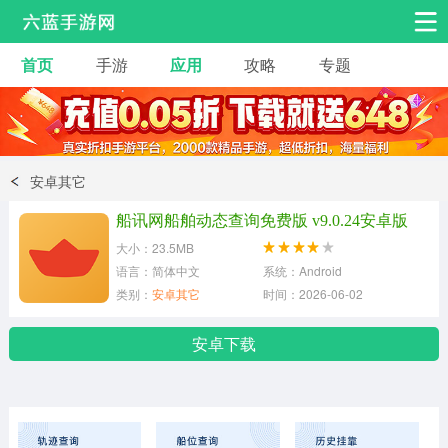
首页
手游
应用
攻略
专题
安卓手游
手游工具
热门手游
角色扮演
益智休闲
安卓其它
动作射击
赛车飞行
策略卡牌
船讯网船舶动态查询免费版 v9.0.24安卓版
冒险解谜
经营养成
音乐舞蹈
大小：23.5MB
语言：简体中文
系统：Android
类别：
安卓其它
时间：2026-06-02
体育竞技
桌游棋牌
手游工具
安卓下载