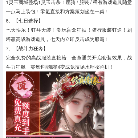
1灵玉商城整场1灵玉击杀！座骑 / 服装 / 稀有游戏道具随意
一点马上装包！零氪直接和方案策划坐在一桌！
6、【七日选择】
七天快乐！狂拜天装！潮玩盲盒狂抽！骑行服装狂送！刷
塔赢高战游戏道具，七天内立即反击成为服霸！
7、【战斗力狂奔】
完全免费的高战服装直接给！全章通关开启套装效果，战
斗力狂飙，零氪也能瞬间变成竞技场水稻收割机！