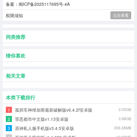
备案：闽ICP备2025117695号-4A
权限须知
点击查看
同类推荐
猜你喜欢
相关文章
本类下载排行
1
孤胆车神维加斯最新破解版v6.4.2f安卓版
2.05GB
2
罪恶都市中文版v1.13安卓版
0.98GB
3
原神私人服手机版v3.4.5安卓版
356.38MB
19.99MB