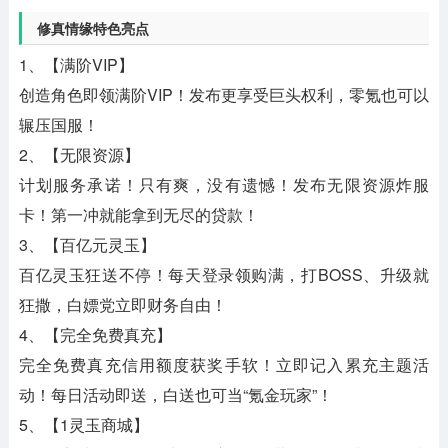
修真情缘特色亮点
1、【满阶VIP】
创造角色即领满阶VIP！发布更享受巨头权利，零氪也可以
辗压国服！
2、【无限资源】
计划服务承诺！只有爽，没有遗憾！发布无限资源炸服
卡！第一冲就能拿到无尽的贷款！
3、【百亿元灵玉】
百亿灵玉狂送不停！每天登录领购满，打BOSS、升级就
狂撒，白嫖党立即财务自由！
4、【完全免费真充】
完全免费真充信用额度获奖手软！立即记入累充主题活
动！每日活动即送，白送也可当“氪金玩家”！
5、【1灵玉商城】