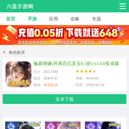
首页
手游
应用
攻略
专题
安卓手游
手游工具
热门手游
角色扮演
益智休闲
角色扮演
动作射击
赛车飞行
策略卡牌
修真情缘(开局百亿灵玉0.1折) v1.0.0安卓版
冒险解谜
经营养成
音乐舞蹈
大小：303.33M
语言：简体中文
系统：Android
类别：
角色扮演
时间：2026-06-03
体育竞技
桌游棋牌
手游工具
安卓下载