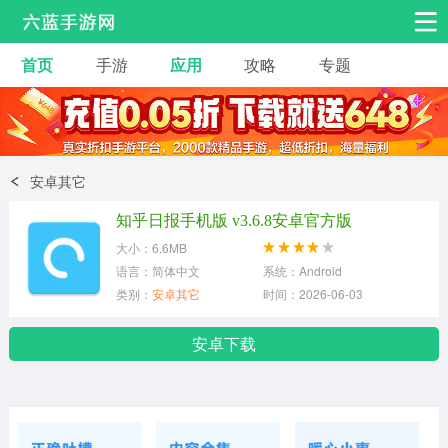
首页
手游
应用
攻略
专题
安卓手游
手游工具
热门手游
角色扮演
益智休闲
安卓其它
动作射击
赛车飞行
策略卡牌
知乎日报手机版 v3.6.8安卓官方版
冒险解谜
经营养成
音乐舞蹈
大小：6.6MB
语言：简体中文
系统：Android
类别：
安卓其它
时间：2026-06-03
体育竞技
桌游棋牌
手游工具
安卓下载